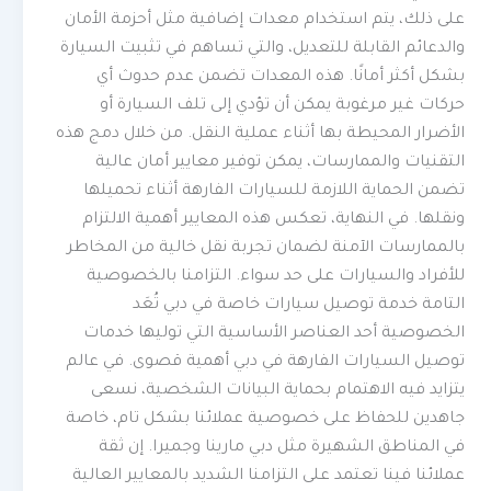
على ذلك، يتم استخدام معدات إضافية مثل أحزمة الأمان
والدعائم القابلة للتعديل، والتي تساهم في تثبيت السيارة
بشكل أكثر أمانًا. هذه المعدات تضمن عدم حدوث أي
حركات غير مرغوبة يمكن أن تؤدي إلى تلف السيارة أو
الأضرار المحيطة بها أثناء عملية النقل. من خلال دمج هذه
التقنيات والممارسات، يمكن توفير معايير أمان عالية
تضمن الحماية اللازمة للسيارات الفارهة أثناء تحميلها
ونقلها. في النهاية، تعكس هذه المعايير أهمية الالتزام
بالممارسات الآمنة لضمان تجربة نقل خالية من المخاطر
للأفراد والسيارات على حد سواء. التزامنا بالخصوصية
التامة خدمة توصيل سيارات خاصة في دبي تُعَد
الخصوصية أحد العناصر الأساسية التي توليها خدمات
توصيل السيارات الفارهة في دبي أهمية قصوى. في عالم
يتزايد فيه الاهتمام بحماية البيانات الشخصية، نسعى
جاهدين للحفاظ على خصوصية عملائنا بشكل تام، خاصة
في المناطق الشهيرة مثل دبي مارينا وجميرا. إن ثقة
عملائنا فينا تعتمد على التزامنا الشديد بالمعايير العالية