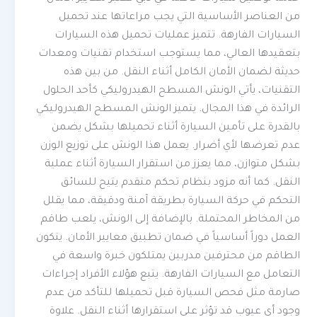
من العناصر الأساسية التي يجب مراعاتها عند تحميل
السيارات الفارهة. تتميز عمليات تحميل هذه السيارات
بتعقيدها العالي، مما يستوجب استخدام تقنيات ومعدات
حديثة لضمان الأمان الكامل أثناء النقل. من بين هذه
التقنيات، يأتي الونش المسطح الهيدروليكي كأحد الحلول
الرائدة في هذا المجال. يتميز الونش المسطح الهيدروليكي
بالقدرة على تأمين السيارة أثناء تحميلها بشكل يضمن
عدم تعرضها لأي أضرار. يعمل هذا الونش على توزيع الوزن
بشكل متوازن، مما يعزز من استقرار السيارة أثناء عملية
النقل. كما أنه مزود بنظام تحكم متقدم يتيح للسائق
التحكم في حركة السيارة بطريقة آمنة ودقيقة، مما يقلل
من المخاطر المحتملة. بالإضافة إلى الونش، يلعب طاقم
العمل دوراً أساسياً في ضمان تطبيق معايير الأمان. يتكون
الطاقم من محترفين مدربين يمتلكون خبرة واسعة في
التعامل مع السيارات الفارهة. يتبع هؤلاء الأفراد إجراءات
صارمة مثل فحص السيارة قبل تحميلها للتأكد من عدم
وجود أي عيوب قد تؤثر على استقرارها أثناء النقل. علاوة