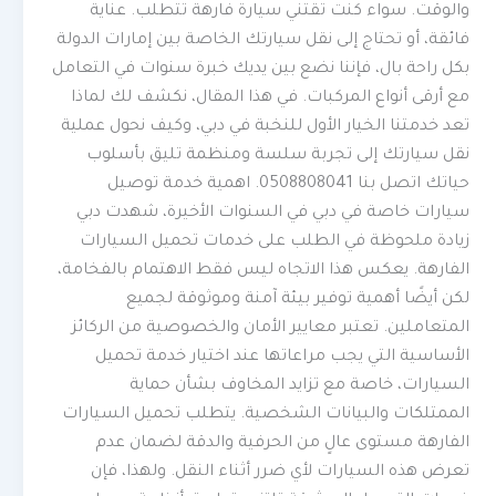
والوقت. سواء كنت تقتني سيارة فارهة تتطلب. عناية
فائقة، أو تحتاج إلى نقل سيارتك الخاصة بين إمارات الدولة
بكل راحة بال، فإننا نضع بين يديك خبرة سنوات في التعامل
مع أرقى أنواع المركبات. في هذا المقال، نكشف لك لماذا
تعد خدمتنا الخيار الأول للنخبة في دبي، وكيف نحول عملية
نقل سيارتك إلى تجربة سلسة ومنظمة تليق بأسلوب
حياتك اتصل بنا 0508808041. اهمية خدمة توصيل
سيارات خاصة في دبي في السنوات الأخيرة، شهدت دبي
زيادة ملحوظة في الطلب على خدمات تحميل السيارات
الفارهة. يعكس هذا الاتجاه ليس فقط الاهتمام بالفخامة،
لكن أيضًا أهمية توفير بيئة آمنة وموثوقة لجميع
المتعاملين. تعتبر معايير الأمان والخصوصية من الركائز
الأساسية التي يجب مراعاتها عند اختيار خدمة تحميل
السيارات، خاصة مع تزايد المخاوف بشأن حماية
الممتلكات والبيانات الشخصية. يتطلب تحميل السيارات
الفارهة مستوى عالٍ من الحرفية والدقة لضمان عدم
تعرض هذه السيارات لأي ضرر أثناء النقل. ولهذا، فإن