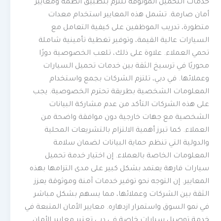
خدمات التحميل الموثوقة تلتزم بتطبيق أنظمة ومعايير
أمان صارمة. تشمل هذه المعايير استخدام معدات
متطورة، تدريب الموظفين على كيفية التعامل مع
السيارات عالية القيمة، وتوفير تغطية تأمينية شاملة
تحمي العملاء. علاوة على ذلك، تلعب الخصوصية دورًا
محوريًا في ترسيخ الثقة بين خدمات تحميل السيارات
وعملائها. في دبي، تلتزم الشركات بجمع واستخدام
المعلومات الشخصية بطريقة تحترم الخصوصية. يجب
على هذه الشركات التأكد من عدم مشاركة البيانات
الشخصية مع جهات خارجية دون موافقة واضحة من
العملاء. كما تبرز أهمية الالتزام بالتشريعات المحلية
والدولية التي تنظم حماية البيانات لضمان سلامة
المعلومات الخاصة بالعملاء. إن اختيار خدمة تحميل
سيارات فارهة يعتمد بشكل كبير على مدى التزامها بهذه
المعايير. إن التوجه نحو توفير خدمات آمنة وموثوقة يعزز
الثقة بين الشركات وعملائها، مما يسهم بشكل مباشر
في نمو السوق واستمرار ازدهاره. معايير الأمان المتبعة في
خدمة توصيل سيارات خاصة في دبي تعتبر معايير الأمان