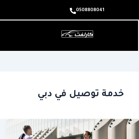
0508808041
خدمة توصيل في دبي