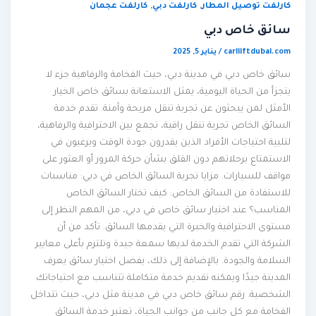
,
,
كارلفت توصيل المطار
كارلفت دبي
كارلفت عجمان
سائق خاص دبي
carliiftdubai.com
/
يناير 5, 2025
سائق خاص دبي في مدينة دبي، حيث الفخامة والرفاهية جزء لا
يتجزأ من الحياة اليومية، يمثل الاستعانة بسائق خاص الخيار
الأمثل لمن يبحثون عن تجربة تنقل مريحة وآمنة. تقدم خدمة
السائق الخاص تجربة تنقل راقية، تجمع بين الاحترافية والرفاهية،
لتلبية احتياجات الأفراد الذين يقدرون جودة الوقت ويرغبون في
الاستمتاع برحلاتهم دون القلق بشأن حركة المرور أو العثور على
مواقف للسيارات. مزايا تجربة السائق الخاص في دبي: مناسبات
للاستفادة من السائق الخاص: كيف تختار السائق الخاص
المناسب؟ عند اختيار سائق خاص في دبي، من المهم النظر إلى
مستوى الاحترافية والخبرة التي يقدمها السائق. تأكد من أن
الشركة التي تقدم الخدمة لديها سمعة جيدة وتلتزم بأعلى معايير
السلامة والجودة. بالإضافة إلى ذلك، يفضل اختيار سائق يعرف
المدينة جيدًا ويمكنه تقديم خدمة متكاملة تتناسب مع احتياجاتك
الشخصية. رقم سائق خاص دبي في مدينة مثل دبي، حيث تتداخل
الفخامة مع كل جانب من جوانب الحياة، تعتبر خدمة السائق