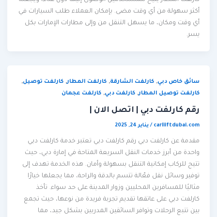
كارلفت المطار يتيح للمستخدمين الوصول إليها دون عناء، ويجعله
أكثر سهولة من أي وقت مضى. بإمكان العملاء طلب السيارات في
أي وقت ومكان، ما يسهل التنقل من وإلى مطارات الإمارات بكل
يسر.
,
,
,
,
سائق خاص دبي
كارلفت الشارقة
كارلفت المطار
كارلفت توصيل
,
,
كارلفت توصيل المطار
كارلفت دبي
كارلفت عجمان
رقم كارلفت دبي | اتصل الان |
carliiftdubai.com
/
يناير 24, 2025
مقدمة عن كارلفت دبي رقم كارلفت دبي تعتبر خدمة كارلفت دبي
واحدة من أبرز خدمات النقل السريعة المتاحة في إمارة دبي، حيث
تتيح للركاب إمكانية التنقل بسهولة وأمان. هذه الخدمة تهدف إلى
توفير وسائل نقل فعّالة تتسم بالدقة والراحة، مما يجعلها خيارًا
مثاليًا للمسافرين المحليين وزوار المدينة على حد سواء. تأخذ
كارلفت دبي على عاتقها تقديم تجربة فريدة من نوعها، حيث تجمع
بين تتبع الرحلات وتوافر السائقين المدربين بشكل جيد، مما