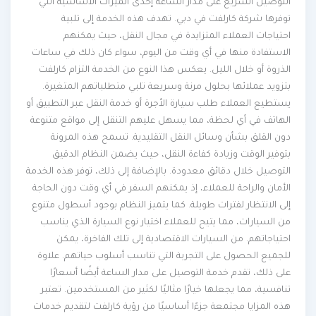
التوصيل السريع على مدار الساعة إحدى الميزات الأساسية التي
توفرها شركة كارلفت في دبي. تهدف هذه الخدمة إلى تلبية
احتياجات العملاء المتزايدة في مجال النقل، حيث يمكنهم
الاستفادة منها في أي وقت من اليوم، سواء كان ذلك في ساعات
الذروة أو خلال الليل. يعكس هذا النوع من الخدمة التزام كارلفت
بتزويد عملائها بحلول مرنة وسريعة تلبي متطلباتهم المتغيرة.
يستطيع العملاء طلب سيارة الأجرة أو خدمة النقل عبر التطبيق أو
الهاتف في أي لحظة، مما يسهل عليهم التنقل إلى مواقع متنوعة
دون القلق بشأن وسائل النقل التقليدية. تسمح هذه المرونة
بتوفير الوقت وزيادة كفاءة النقل، حيث يضمن النظام الدقيق
التوصيل خلال دقائق معدودة. بالإضافة إلى ذلك، توفر هذه الخدمة
الأمان والراحة للعملاء، إذ يمكنهم السفر في أي وقت دون الحاجة
إلى الانتظار لفترات طويلة. كما يتميز النظام بوجود أسطول متنوع
من السيارات، مما يتيح للعملاء اختيار نوع السيارة الذي يناسب
احتياجاتهم. من السيارات الاقتصادية إلى تلك الفاخرة، يمكن
للجميع الحصول على التجربة التي تناسب أسلوب حياتهم. علاوة
على ذلك، تقدم خدمة التوصيل على مدار الساعة أيضًا أسعارًا
تنافسية، مما يجعلها خيارًا مثاليًا لكثير من المستخدمين. تعتبر
هذه المزايا مجتمعة جزءًا أساسيًا من رؤية كارلفت لتقديم خدمات