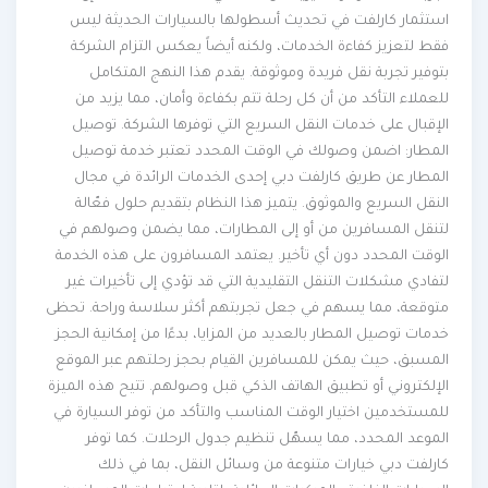
استثمار كارلفت في تحديث أسطولها بالسيارات الحديثة ليس
فقط لتعزيز كفاءة الخدمات، ولكنه أيضاً يعكس التزام الشركة
بتوفير تجربة نقل فريدة وموثوقة. يقدم هذا النهج المتكامل
للعملاء التأكد من أن كل رحلة تتم بكفاءة وأمان، مما يزيد من
الإقبال على خدمات النقل السريع التي توفرها الشركة. توصيل
المطار: اضمن وصولك في الوقت المحدد تعتبر خدمة توصيل
المطار عن طريق كارلفت دبي إحدى الخدمات الرائدة في مجال
النقل السريع والموثوق. يتميز هذا النظام بتقديم حلول فعّالة
لتنقل المسافرين من أو إلى المطارات، مما يضمن وصولهم في
الوقت المحدد دون أي تأخير. يعتمد المسافرون على هذه الخدمة
لتفادي مشكلات التنقل التقليدية التي قد تؤدي إلى تأخيرات غير
متوقعة، مما يسهم في جعل تجربتهم أكثر سلاسة وراحة. تحظى
خدمات توصيل المطار بالعديد من المزايا، بدءًا من إمكانية الحجز
المسبق، حيث يمكن للمسافرين القيام بحجز رحلتهم عبر الموقع
الإلكتروني أو تطبيق الهاتف الذكي قبل وصولهم. تتيح هذه الميزة
للمستخدمين اختيار الوقت المناسب والتأكد من توفر السيارة في
الموعد المحدد، مما يسهّل تنظيم جدول الرحلات. كما توفر
كارلفت دبي خيارات متنوعة من وسائل النقل، بما في ذلك