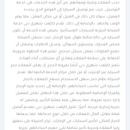
جذب العملاء وتلبية توقعاتهم. من أبرز هذه الخدمات هي خدمة
التوصيل، حيث يتم توصيل السيارة إلى الموقع الذي يحدده
العميل، سواء كان ذلك في المنزل أو في مكان العمل، مما يوفر
الوقت والجهد. بالإضافة إلى ذلك، تقدم كارلفت شهري دبي خدمة
الصيانة الدورية للسيارات المستأجرة. تضمن هذه الخدمة أن تكون
السيارة في حالة مثالية طوال فترة الإيجار، حيث تشمل الصيانة
فحص المحرك، ومستوى السوائل، وتبديل الاطارات وضمان أن
جميع المكونات تعمل بشكل صحيح. تعتبر هذه الخطوة ضرورية
للحفاظ على سلامة العملاء وتفادي أي مشكلات أثناء القيادة.
تتميز كارلفت شهري دبي أيضًا بمرونة الحجز، إذ يمكن للعملاء حجز
السيارة عبر الإنترنت أو من خلال مراكز الخدمة التابعة لها. تقدم
الشركة نظام حجز سهل الاستخدام يسمح للعملاء باختيار
السيارة التي تناسب احتياجاتهم، بالإضافة إلى تحديد فترة الإيجار
والمزايا الإضافية المطلوبة. من خلال هذا النظام، يمكن للعميل
إدارة حجزه بمرونة، مما يسهل عليه عملية التأجير، ويضمن له
تجربة إيجارية مريحة. أخيرًا، تلتزم كارلفت شهري دبي بتقديم أفضل
قيمة مقابل المال للعملاء من خلال تنوع خدماتها، مما يجعلها
الخيار المثالي لتأجير السيارات في الإمارات. تركز الشركة على تحقيق
رضا العملاء وتجربة تأجير شاملة تلبي جميع احتياجاتهم. تجربة