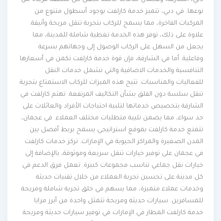
دبي، الشارقة، وعجمان خدمات خاصة تجعل كل منطقة فريدة من
نوعها. في دبي، تتميز خدمة كارلفت بوجود أسطول متنوع من
المركبات الفاخرة، مما يسمح للركاب بتجربة تنقل مريحة وأنيقة.
علاوة على ذلك، توفر هذه الخدمة تغطية شاملة للمدينة، مما
يجعل من السهل على الركاب الوصول إلى وجهاتهم بسرعة
وفاعلية. أما في الشارقة، فإن قوة خدمة كارلفت تكمن في أسعارها
التنافسية والخدمات الاضافية والتي تشمل خدمات النقل
للفعاليات والمناسبات. تتيح هذه الميزات للركاب الاستمتاع بتجربة
تنقل سلسة دون القلق بشأن التكاليف المرتفعة. تهتم كارلفت في
الشارقة بتخصيص خدماتها لتلبية احتياجات الأفراد والعائلات على
حد سواء، مما يضمن تلبية متطلبات مختلف العملاء. في عجمان،
تتمتع خدمة كارلفت بموقع استراتيجي يسمح بربط أفضل بين
المدن الصغيرة والمراكز الحيوية في الإمارات. تركز خدمات كارلفت
في عجمان على توفير خيارات تنقل سريعة وموثوقة، بالإضافة إلى
خيارات نقل جماعي تناسب مجموعات كبيرة. تعمل فرق الدعم في
كل مدينة على تحسين تجربة العملاء من خلال تقنيات حديثة
وخدمات عملاء متميزة، مما يسهم في خلق تجربة شاملة ومريحة
للمسافرين. سيارات حديثة ومريحة تتمثل واحدة من أبرز مزايا
خدمة كارلفت المطار في الإمارات في توفير سيارات حديثة ومريحة