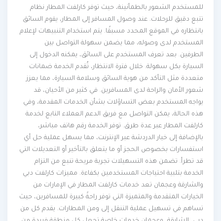
للمستخدم الشعور بالطمأنينة، حيث توفر كارلفت المطار نظام
تتبع دقيق للرحلات. عند وصول المسافر إلى المطار، يقوم السائق
بانتظاره في الموقع المحدد مسبقًا. يتم استخدام التنبيهات لإعلام
المستخدم لدى وصوله، مما يضمن سهولة التواصل بين
الطرفين. بعد تعرف المستخدم على السائق، يمكنه الدخول إلى
السيارة بكل سهولة. خلال فترة الانتظار، تُقدم الخدمة ضمانات
متعددة مثل التأكد من هوية السائق وسلامة السيارة، مما يعزز
شعور الأمان والراحة لدى المسافرين. في كثير من الأحيان، قد
يواجه المستخدم بعض التساؤلات بشأن الخدمات المقدمة، وفي
هذه الحالة، يمكن التواصل مع فريق الدعم العملاء التابع لخدمة
كارلفت المطار عبر عدة طرق. توفر الخدمة رقم هاتف مباشر،
بالإضافة إلى خيار الدردشة عبر الإنترنت، مما يسهل عملية حل أي
استفسارات بخصوص الحجز أو ما يتعلق بالتأخير أو التعديلات التي
قد تطرأ. تضمن هذه التسهيلات تجربة مريحة تنبع من التزام
الخدمة بتلبية احتياجات المستخدمين بكفاءة. مميزات كارلفت دبي
والشارقة وعجمان تعد خدمات كارلفت المطار في الإمارات من
الخيارات المتقدمة والمتميزة التي توفر راحةً كبيرة للمسافرين، حيث
تساهم في تسهيل عملية التنقل إلى ومن المطارات. يقدم كل من