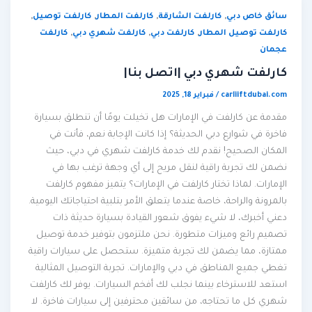
,
,
,
,
سائق خاص دبي
كارلفت الشارقة
كارلفت المطار
كارلفت توصيل
,
,
,
كارلفت توصيل المطار
كارلفت دبي
كارلفت شهري دبي
كارلفت
عجمان
كارلفت شهري دبي |اتصل بنا|
carliiftdubai.com
/
فبراير 18, 2025
مقدمة عن كارلفت في الإمارات هل تخيلت يومًا أن تنطلق بسيارة
فاخرة في شوارع دبي الحديثة؟ إذا كانت الإجابة نعم، فأنت في
المكان الصحيح! نقدم لك خدمة كارلفت شهري في دبي، حيث
نضمن لك تجربة راقية لنقل مريح إلى أي وجهة ترغب بها في
الإمارات. لماذا تختار كارلفت في الإمارات؟ يتميز مفهوم كارلفت
بالمرونة والراحة، خاصة عندما يتعلق الأمر بتلبية احتياجاتك اليومية.
دعني أخبرك، لا شيء يفوق شعور القيادة بسيارة حديثة ذات
تصميم رائع وميزات متطورة. نحن ملتزمون بتوفير خدمة توصيل
ممتازة، مما يضمن لك تجربة متميزة. ستحصل على سيارات راقية
تغطي جميع المناطق في دبي والإمارات. تجربة التوصيل المثالية
استعد للاسترخاء بينما نجلب لك أفخم السيارات. يوفر لك كارلفت
شهري كل ما تحتاجه، من سائقين محترفين إلى سيارات فاخرة. لا