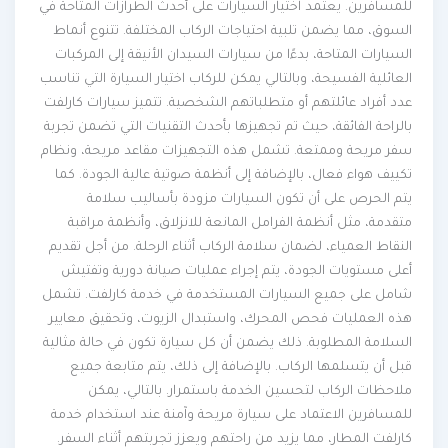
للمسافرين. يعتمد اختيار السيارات على أحدث الطرازات المتاحة في
السوق، مما يضمن تلبية احتياجات الركاب المختلفة. تتنوع أنماط
السيارات المتاحة، بدءًا من سيارات السيدان الأنيقة إلى المركبات
العائلية الفسيحة، وبالتالي يمكن للركاب اختيار السيارة التي تناسب
عدد أفراد عائلتهم أو متطلباتهم الشخصية. تتميز سيارات كارلفت
بالراحة الفائقة، حيث تم تجهيزها بأحدث التقنيات التي تضمن تجربة
سفر مريحة وممتعة. تشمل هذه التجهيزات مقاعد مريحة، ونظام
تكييف هواء فعال، بالإضافة إلى أنظمة صوتية عالية الجودة. كما
يتم الحرص على أن تكون السيارات مزودة بأساليب سلامة
متقدمة، مثل أنظمة الفرامل المانعة للانزلاق، وأنظمة مراقبة
النقاط العمياء، لضمان سلامة الركاب أثناء الرحلة. من أجل تقديم
أعلى مستويات الجودة، يتم إجراء عمليات صيانة دورية وتفتيش
شامل على جميع السيارات المستخدمة في خدمة كارلفت. تشمل
هذه العمليات فحص المحرك، واستبدال الزيوت، وتحقيق معايير
السلامة المطلوبة. ذلك يضمن أن كل سيارة تكون في حالة مثالية
قبل أن يتسلمها الركاب. بالإضافة إلى ذلك، يتم متابعة جميع
ملاحظات الركاب لتحسين الخدمة باستمرار. بالتالي، يمكن
للمسافرين الاعتماد على سيارة مريحة وآمنة عند استخدام خدمة
كارلفت المطار، مما يزيد من راحتهم ويعزز تجربتهم أثناء السفر.