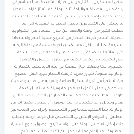
يمكن للمسافرين الاختيار من بين خيارات متعددة، مما يساهم في
زيادة حس المصداقية والراحة أثناء الرحلة. كما تمتاز كارلفت المطار
بتوفير خدمات إضافية مثل استلام الأمتعة والمساعدة اللوجستية،
ما يسهل على المسافرين تخطي الخطوات التقليدية التي قد
تتطلب الكثير من الوقت والجهد. من خلال الاعتماد على التكنولوجيا
الحديثة، تسهم كارلفت المطار في تسريع عملية الحجز والاستجابة
السريعة لطلبات النقل، مما يضمن تجربة سلسة من بداية الرحلة
حتى نهايتها. بالإضافة إلى ذلك، ضمان الخدمة على مدار الساعة
يتيح للمسافرين إمكانية التكيف مع جداول الوصول والمغادرة
المتغيرة، مما يجعلها خيارًا مفضلًا في بيئة الديناميكية للمطارات
الإماراتية. عموماً، تتجاوز تجربة كارلفت المطار مجرد النقل، لتصبح
جزءًا لا يتجزأ من تجربة السفر الجماعية والفردية على حد سواء، حيث
تساهم في جعل التنقل تجربة مريحة ومرنة. كيف تعمل خدمة
كارلفت المطار؟ تعد خدمة كارلفت المطار من الحلول الحديثة التي
تقدم وسائل راحة للمسافرين عند الوصول أو مغادرة المطارات في
الإمارات. تبدأ العملية عندما يقوم المستخدم بإجراء حجز الخدمة عبر
التطبيق أو الموقع الإلكتروني المخصص قبل موعد الرحلة. يتطلب
ذلك إدخال تفاصيل الرحلة مثل الوقت، تاريخ الوصول، ونوع السيارة
المطلوبة. بعد إتمام عملية الحجز، يتم تأكيد الطلب، مما يتيح