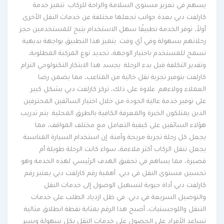
يسهم في تعزيز مستوى السلامة والراحة للركاب. تتميز خدمة
كارلفت دبي بعدة جوانب تجعلها مختلفة عن خدمات النقل الأخرى.
أولاً، توفر الخدمة تطبيقًا سهل الاستخدام يتيح للمستخدمين حجز
رحلاتهم بسهولة وفي أي وقت. يتميز هذا التطبيق بواجهة بديهية
تسمح للمستخدم باختيار الوجهة، تحديد نوع المركبة المطلوبة،
وتقدير التكلفة قبل بدء الرحلة. يجسد هذا الابتكار التكنولوجي التزام
كارلفت بتوفير تجربة نقل خالية من المتاعب، مما يضمن رضا
العملاء وولاءهم. علاوة على ذلك، تركز كارلفت دبي بشكل كبير
على توفير خدمة عالية الجودة من خلال اختيار السائقين المحترفين
الذين يمتلكون الخبرة والمعرفة الكافية بالطرق المحلية. يتم تدريب
هؤلاء السائقين على كيفية التعامل مع مختلف المواقف، مما
يجعل كل رحلة تجربة مريحة وآمنة. إن استخدام السيارة المناسبة
يجعل تنقل الركاب أكثر ملاءمة، سواء كانت الرحلة طويلة أم
قصيرة، مما يساهم في تحقيق الهدف الرئيسي لهذه الخدمة وهو
تحسين مستوى النقل في دبي. أهمية رقم كارلفت دبي يعتبر رقم
كارلفت دبي أداة حيوية لتسهيل الوصول إلى خدمات النقل
والتوصيل السريعة في دبي. في ظل ازدياد الطلب على خدمات
التنقل واللوجستيات، أصبح هذا الرقم بمثابة نقطة انطلاق مثالية
تساعد الأفراد على الحصول على خدمات النقل بكل سهولة ويسر.