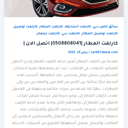
,
,
,
,
سائق خاص دبي
كارلفت الشارقة
كارلفت المطار
كارلفت توصيل
,
,
كارلفت توصيل المطار
كارلفت دبي
كارلفت عجمان
كارلفت المطار |0508808041| اتصل الان |
carliiftdubai.com
/
يناير 29, 2025
مقدمة عن كارلفت المطار تُعتبر خدمة كارلفت المطار إحدى الحلول
المبتكرة للتنقلات في الإمارات، حيث تم تصميمها لتلبية احتياجات
المسافرين بشكل فعال وسلس. منذ انطلاقها، أصبحت هذه
الخدمة خيارًا شائعًا بين الكثير من القادمين والمغادرين من وإلى
المطارات، نظرًا لما تقدمه من ميزات ملائمة وسهولة في الوصول.
تهدف كارلفت المطار إلى توفير تجربة نقل مريحة تضمن للركاب
الانتقال من المطار إلى وجهاتهم بأمان وراحة. تقدم خدمة كارلفت
المطار باقات متنوعة تناسب مختلف الأذواق والميزانيات، مما
يجعلها مثالية للجميع، من رجال الأعمال والمسافرين الدوليين إلى
العائلات والسياح. بفضل أسطولها المتنوع من السيارات الحديثة،