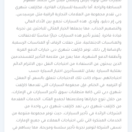
سيارات مثل تويوتا يارس ونيسان ميكر، التي تجسد مفهوم
البساطة والراحة. أما بالنسبة للسيارات الفاخرة، فكارلفت شهري
دبي تقدم مجموعة من العلامات التجارية الراقية مثل مرسيدس،
وبي إم دبليو، وأودي. هذه السيارات تجمع بين الأداء العالي
والتصميم الجذاب، مما يجعلها الخيار المثالي للباحثين عن تجربة
قيادة فاخرة. يُعتبر تأجير هذه السيارات خيارًا مناسبًا للاحتفالات
والمناسبات الاجتماعية، مثل حفلات الزفاف أو المناسبات الرسمية.
بالإضافة إلى ذلك، توفر كارلفت شهري دبي خيارات الدفع المرنة
وأنظمة الدفع الشهرية، مما يعزز من ملاءمة التأجير للمستخدمين
الذين يبحثون عن الاستفادة من احتياجات النقل دون الالتزام الدائم
بملكية السيارة. يمكن للمستأجرين اختيار السيارة حسب
احتياجاتهم، سواء كانت تلك الاحتياجات تتعلق بالسفر، أو العمل،
أو الترفيه. في الختام، فإن مجموعة السيارات التي تقدمها كارلفت
شهري دبي تلبي كافة متطلبات سوق تأجير السيارات في الإمارات،
من خلال تنوع خياراتها وملاءمتها لجميع الفئات. الخدمات المقدمة
من كارلفت شهري دبي تعد كارلفت شهري دبي واحدة من
الشركات الرائدة في تأجير السيارات، حيث توفر مجموعة متنوعة من
الخدمات المبتكرة التي تلبي احتياجات العملاء في جميع الإمارات.
تسعى الشركة لتوفير تجربة تأجير سلسة ومريحة، مما يساهم في