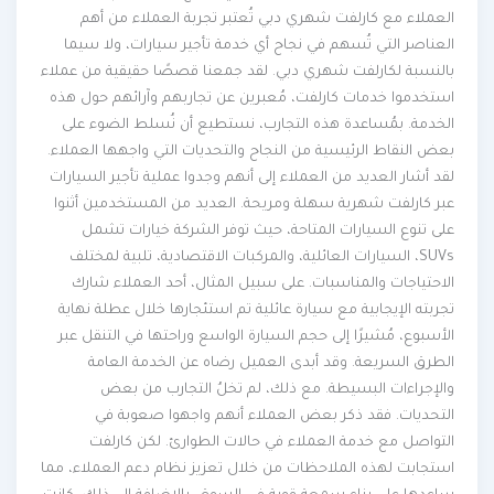
العملاء مع كارلفت شهري دبي تُعتبر تجربة العملاء من أهم
العناصر التي تُسهم في نجاح أي خدمة تأجير سيارات، ولا سيما
بالنسبة لكارلفت شهري دبي. لقد جمعنا قصصًا حقيقية من عملاء
استخدموا خدمات كارلفت، مُعبرين عن تجاربهم وآرائهم حول هذه
الخدمة. بمُساعدة هذه التجارب، نستطيع أن نُسلط الضوء على
بعض النقاط الرئيسية من النجاح والتحديات التي واجهها العملاء.
لقد أشار العديد من العملاء إلى أنهم وجدوا عملية تأجير السيارات
عبر كارلفت شهرية سهلة ومريحة. العديد من المستخدمين أثنوا
على تنوع السيارات المتاحة، حيث توفر الشركة خيارات تشمل
SUVs، السيارات العائلية، والمركبات الاقتصادية، تلبية لمختلف
الاحتياجات والمناسبات. على سبيل المثال، أحد العملاء شارك
تجربته الإيجابية مع سيارة عائلية تم استئجارها خلال عطلة نهاية
الأسبوع، مُشيرًا إلى حجم السيارة الواسع وراحتها في التنقل عبر
الطرق السريعة. وقد أبدى العميل رضاه عن الخدمة العامة
والإجراءات البسيطة. مع ذلك، لم تخلُ التجارب من بعض
التحديات. فقد ذكر بعض العملاء أنهم واجهوا صعوبة في
التواصل مع خدمة العملاء في حالات الطوارئ. لكن كارلفت
استجابت لهذه الملاحظات من خلال تعزيز نظام دعم العملاء، مما