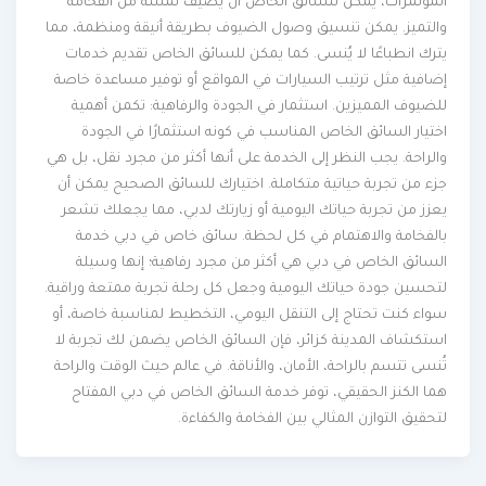
المؤتمرات، يمكن للسائق الخاص أن يضيف لمسة من الفخامة
والتميز. يمكن تنسيق وصول الضيوف بطريقة أنيقة ومنظمة، مما
يترك انطباعًا لا يُنسى. كما يمكن للسائق الخاص تقديم خدمات
إضافية مثل ترتيب السيارات في المواقع أو توفير مساعدة خاصة
للضيوف المميزين. استثمار في الجودة والرفاهية: تكمن أهمية
اختيار السائق الخاص المناسب في كونه استثمارًا في الجودة
والراحة. يجب النظر إلى الخدمة على أنها أكثر من مجرد نقل، بل هي
جزء من تجربة حياتية متكاملة. اختيارك للسائق الصحيح يمكن أن
يعزز من تجربة حياتك اليومية أو زيارتك لدبي، مما يجعلك تشعر
بالفخامة والاهتمام في كل لحظة. سائق خاص في دبي خدمة
السائق الخاص في دبي هي أكثر من مجرد رفاهية؛ إنها وسيلة
لتحسين جودة حياتك اليومية وجعل كل رحلة تجربة ممتعة وراقية.
سواء كنت تحتاج إلى التنقل اليومي، التخطيط لمناسبة خاصة، أو
استكشاف المدينة كزائر، فإن السائق الخاص يضمن لك تجربة لا
تُنسى تتسم بالراحة، الأمان، والأناقة. في عالم حيث الوقت والراحة
هما الكنز الحقيقي، توفر خدمة السائق الخاص في دبي المفتاح
لتحقيق التوازن المثالي بين الفخامة والكفاءة.