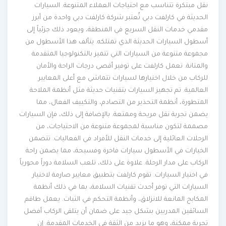
نقل مبتكرة تتناسب مع احتياجات العملاء المتنوعة. السيارات
الحديثة في كارلفت دبي تُعتبر شركة كارلفت دبي واحدة من أبرز
مقدمي خدمات النقل السريع في المنطقة، ويعود ذلك جزئياً إلى
أسطول السيارات الحديثة الذي تمتلكه. يتألف هذا الأسطول من
مجموعة متنوعة من السيارات التي تتميز بالتكنولوجيا المتقدمة
والمتانة. تعمل كارلفت على توفير أقصى درجات الراحة والأمان
للركاب من خلال اختيارها لسيارات تتماشى مع أعلى المعايير
العالمية. تم تجهيز السيارات بتقنيات حديثة مثل أنظمة الملاحة
المتطورة، أنظمة التحذير من التصادم، والتكييف الفعال، مما
يضمن تجربة نقل مريحة وممتعة. بالإضافة إلى ذلك، فإن السيارات
مصممة لتكون مناسبة لمجموعة متنوعة من الاحتياجات، من
الرحلات العائلية إلى خدمات النقل للأفراد في الفعاليات. تتضمن
الخيارات في الأسطول سيارات فاخرة وفسيحة، مما يضمن راحة
الركاب على مدار الرحلة. علاوة على ذلك، تلعب السلامة دوراً محورياً
في اختيار السيارات. تقوم كارلفت بتطبيق معايير صارمة لاختيار
السيارات التي توفر أحدث تقنيات السلامة، بما في ذلك أنظمة
المكابح المانعة للانزلاق، وأنظمة التحكم في الثبات. يعمل طاقم
السائقين المدربين بشكل جيد على ضمان أن يتلقى الركاب أفضل
تجربة ممكنة، وهو ما يزيد من الثقة في الخدمات المقدمة. إن