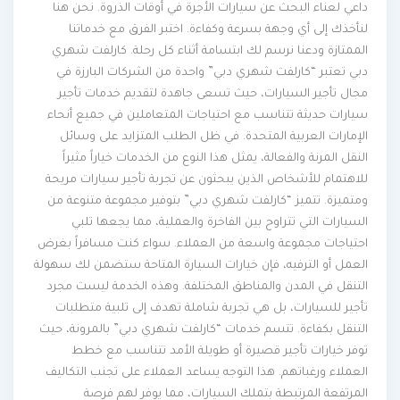
داعي لعناء البحث عن سيارات الأجرة في أوقات الذروة. نحن هنا
لنأخذك إلى أي وجهة بسرعة وكفاءة. اختبر الفرق مع خدماتنا
الممتازة ودعنا نرسم لك ابتسامة أثناء كل رحلة. كارلفت شهري
دبي تعتبر “كارلفت شهري دبي” واحدة من الشركات البارزة في
مجال تأجير السيارات، حيث تسعى جاهدة لتقديم خدمات تأجير
سيارات حديثة تتناسب مع احتياجات المتعاملين في جميع أنحاء
الإمارات العربية المتحدة. في ظل الطلب المتزايد على وسائل
النقل المرنة والفعالة، يمثل هذا النوع من الخدمات خياراً مثيراً
للاهتمام للأشخاص الذين يبحثون عن تجربة تأجير سيارات مريحة
ومتميزة. تتميز “كارلفت شهري دبي” بتوفير مجموعة متنوعة من
السيارات التي تتراوح بين الفاخرة والعملية، مما يجعها تلبي
احتياجات مجموعة واسعة من العملاء. سواء كنت مسافراً بغرض
العمل أو الترفيه، فإن خيارات السيارة المتاحة ستضمن لك سهولة
التنقل في المدن والمناطق المختلفة. وهذه الخدمة ليست مجرد
تأجير للسيارات، بل هي تجربة شاملة تهدف إلى تلبية متطلبات
التنقل بكفاءة. تتسم خدمات “كارلفت شهري دبي” بالمرونة، حيث
توفر خيارات تأجير قصيرة أو طويلة الأمد تتناسب مع خطط
العملاء ورغباتهم. هذا التوجه يساعد العملاء على تجنب التكاليف
المرتفعة المرتبطة بتملك السيارات، مما يوفر لهم فرصة